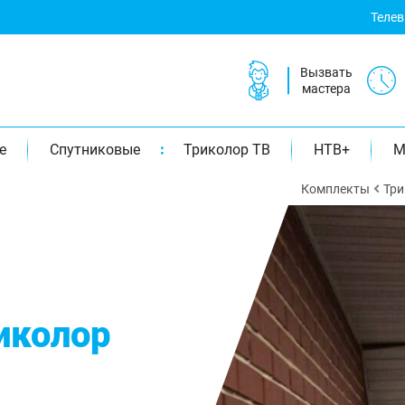
Теле
Вызвать
мастера
е
Спутниковые
Триколор ТВ
НТВ+
М
Комплекты
Три
иколор