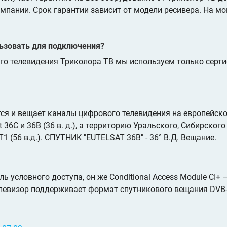
омпании. Срок гарантии зависит от модели ресивера. На м
ьзовать для подключения?
ого телевидения Триколора ТВ мы используем только сер
я и вещает каналы цифрового телевидения на европейской
 36C и 36B (36 в. д.), а территорию Уральского, Сибирског
1 (56 в.д.). СПУТНИК "EUTELSAT 36B" - 36° В.Д. Вещание.
ь условного доступа, он же Conditional Access Module CI+ 
левизор поддерживает формат спутникового вещания DVB-S