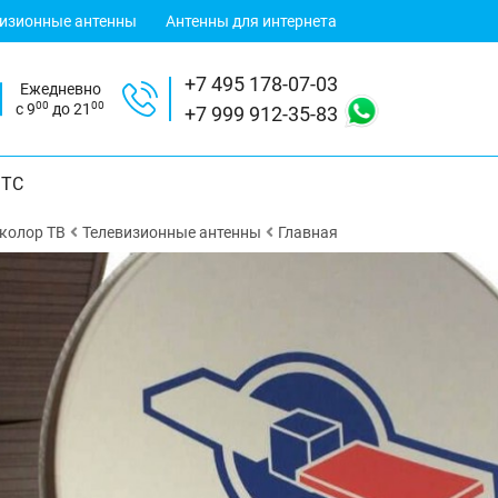
визионные антенны
Антенны для интернета
+7 495 178-07-03
Ежедневно
00
00
с 9
до 21
+7 999 912-35-83
ТС
колор ТВ
Телевизионные антенны
Главная