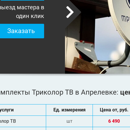
выезд мастера в
один клик
Заказать
мплекты Триколор ТВ в Апрелевке:
це
услуги
Ед. измерения
Цена от, руб.
олор ТВ
шт
6 490